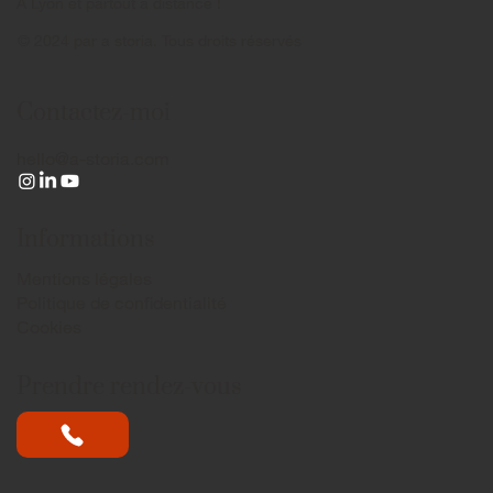
A Lyon et partout à distance !
© 2024 par a storia. Tous droits réservés
Comment lire un plan de maison ?
Contactez-moi
hello@a-storia.com
Informations
Mentions légales
Politique de confidentialité
Cookies
Prendre rendez-vous