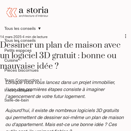
Tous les conseils
14 mars 2025
4 min de lecture
Tous les conseils
Dessiner un plan de maison avec
Petits espaces
un logiciel 3D gratuit : bonne ou
Cuisine
mauvaise idée ?
Pièces biscornues
Team Construction !
Lorsque vous vous lancez dans un projet immobilier, 
l'une des premières étapes consiste à imaginer 
Infos pratiques
l'agencement de votre futur logement. 
Salle-de-bain
Aujourd'hui, il existe de nombreux logiciels 3D gratuits 
qui permettent de dessiner soi-même un plan de maison 
ou d'appartement. Mais est-ce une bonne idée ? Ces 