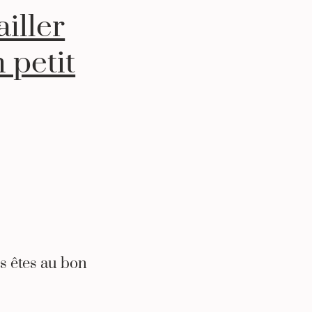
iller
 petit
s êtes au bon