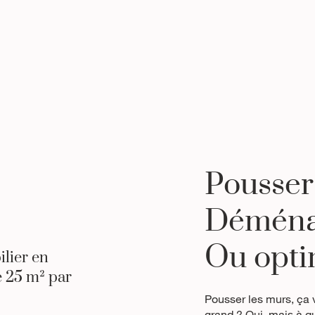
Pousser
Déména
Ou optim
lier en
e 25 m² par
Pousser les murs, ça 
grand ? Oui, mais à qu